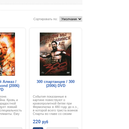
Сортировать по:
 Алмаз /
300 спартанцев / 300
ond (2006)
(2006) DVD
VD
еоне.
События показанные в
йна. Кровь и
картине повествуют о
езрадостной
кровопролитной битве при
дует ловкий
Фермопилах в 480 году до н.э.,
 специальность
в которой всего триста воинов
ллианты. Ему
Спарты во главе со своим
дела, что эти
царем Леонидом преградили
220
руб
ьзуются для
путь многотысячной армии
гнетания
персидского царя Ксеркса.
ой розни.
Несмотря на заметный