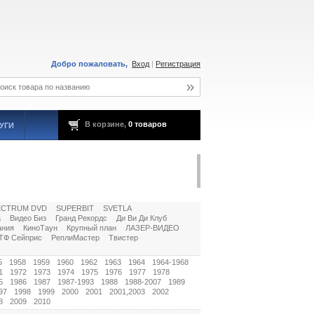
Добро пожаловать,
Вход
|
Регистрация
В корзине,
0 товаров
УГИ
ECTRUM DVD
SUPERBIT
SVETLA
а
Видео Биз
Гранд Рекордс
Ди Ви Ди Клуб
ания
КиноТаун
Крупный план
ЛАЗЕР-ВИДЕО
ТФ Сейприс
РеплиМастер
Твистер
5
1958
1959
1960
1962
1963
1964
1964-1968
1
1972
1973
1974
1975
1976
1977
1978
5
1986
1987
1987-1993
1988
1988-2007
1989
97
1998
1999
2000
2001
2001,2003
2002
8
2009
2010