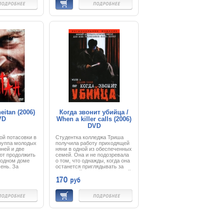
нтрабандист
численный перевес персов,
ного фермера,
спартанцы оборонялись, пока
ал сын — его,
все не погибли, проявив этим
и в «детскую
мужество и отвагу. Их
ьзуемую на
бесстрашие и героизм
нской войны.
вдохновили всю Грецию на
еловека
объединение против
непобедимого врага,
венную
переломив ход Греко-
персидских войн.
eitan (2006)
Когда звонит убийца /
VD
When a killer calls (2006)
DVD
й потасовки в
Студентка колледжа Триша
руппа молодых
получила работу приходящей
рней и две
няни в одной из обеспеченных
ют продолжить
семей. Она и не подозревала
родном доме
о том, что однажды, когда она
ень. За
останется приглядывать за
едвижимостью
маленькой Молли, ее сотовый
170
руб
пастух Жозеф,
превратится в «личный
одной из
дневник» маньяка с
еременную
фотографиями последних
ав на место,
минут жизни его жертв, на
иваются
которых молодая няня с
звлечениями,
ужасом узнает родителей
 предложить
Молли…