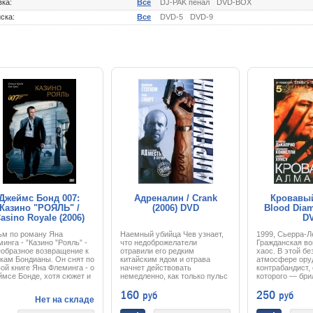
вка:
Все
DJ-PAK пенал
DVD-BOX
ска:
Все
DVD-5
DVD-9
Джеймс Бонд 007:
Адреналин / Crank
Кровавый
Казино "РОЯЛЬ" /
(2006) DVD
Blood Diam
asino Royale (2006)
D
DVD
ьм по роману Яна
Наемный убийца Чев узнает,
1999, Сьерра-Л
инга - ”Казино ”Рояль” -
что недоброжелатели
Гражданская во
еобразное возвращение к
отравили его редким
хаос. В этой б
кам Бондианы. Он снят по
китайским ядом и отрава
атмосфере ору
ой книге Яна Флеминга - о
начнет действовать
контрабандист,
мсе Бонде, хотя сюжет и
немедленно, как только пульс
которого — бри
ерпел в киноварианте ряд
перестанет биться ниже
нет особенного 
160
250
руб
руб
ринципиальных
определенной отметки.
камешки испол
Нет на складе
нений. Именно в этом
И теперь Чеву нужно успеть
дальнейшего на
ьме начинающий
сделать все свои дела,
межнациональн