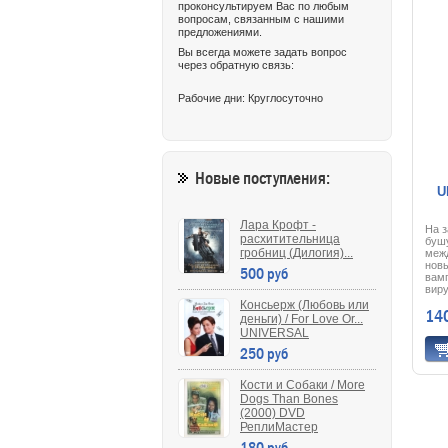
проконсультируем Вас по любым
вопросам, связанным с нашими
предложениями.
Вы всегда можете задать вопрос
через обратную связь:
Рабочие дни: Круглосуточно
Новые поступления:
U
Лара Крофт -
На з
расхитительница
буш
гробниц (Дилогия)...
меж
нов
500 руб
вам
виру
спец
Консьерж (Любовь или
14
одно
деньги) / For Love Or...
чело
UNIVERSAL
фан
250 руб
нес
цено
нем
Кости и Собаки / More
гло
обре
Dogs Than Bones
бес
(2000) DVD
наме
РеплиМастер
Сред
180 руб
Вайо