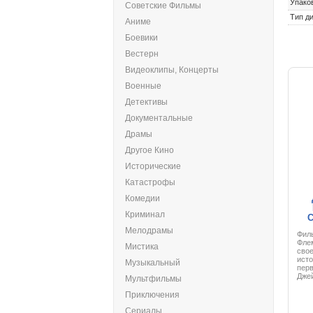
Упако
Советские Фильмы
Тип ди
Аниме
Боевики
Вестерн
Видеоклипы, Концерты
Военные
Детективы
Документальные
Драмы
Другое Кино
Исторические
Катастрофы
Комедии
Криминал
C
Мелодрамы
Фил
Флем
Мистика
сво
исто
Музыкальный
перв
Джей
Мультфильмы
прет
неп
Приключения
изме
фил
Сериалы