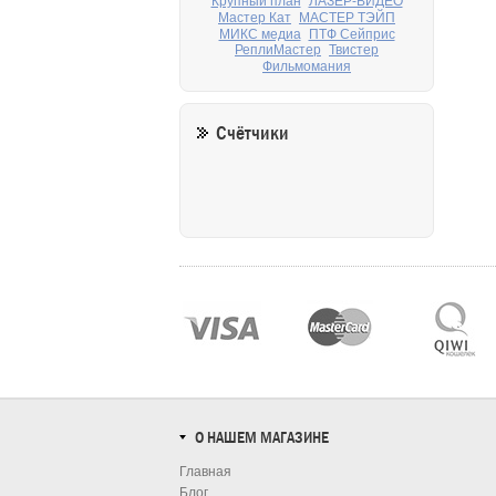
Крупный план
ЛАЗЕР-ВИДЕО
Мастер Кат
МАСТЕР ТЭЙП
МИКС медиа
ПТФ Сейприс
РеплиМастер
Твистер
Фильмомания
Счётчики
О НАШЕМ МАГАЗИНЕ
Главная
Блог