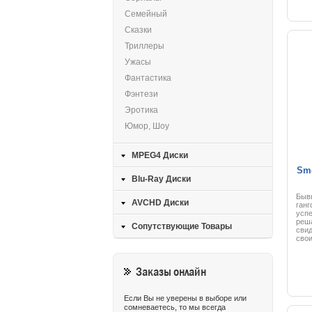
секр
Семейный
и се
брит
Сказки
ста
супе
Триллеры
здес
толь
Ужасы
борь
рука
Фантастика
стол
под
Фэнтези
Шиф
день
Эротика
могу
орга
Юмор, Шоу
раз 
если
исти
MPEG4 Диски
кото
прич
Smo
абсо
Blu-Ray Диски
Дэни
007
Быв
сом
AVCHD Диски
ганг
ока
усп
усп
реша
Сопутствующие Товары
сви
свои
голо
нагр
долл
Заказы онлайн
пыта
но о
появ
прив
Если Вы не уверены в выборе или
ночи
сомневаетесь, то мы всегда