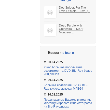
часо
сво
Dee Snider: For The
лого
Love Of Metal - Live! (...
от н
зага
кото
мог
Одн
Deep Purple with
прот
мир
Orchestra - Live At
без
Montreux...
в с
прот
суп
Новости
в блоге
30.04.2025
У нас большое пополнение
ассортимента DVD, Blu-Rey более
200 дисков
29.04.2025
Большая коллекция DVD и Blu-
Ray дисков, включая MPEG4
16.02.2025
Представляем Вашему вниманию
классику мирового кинематографа
на Blu-Ray дисках