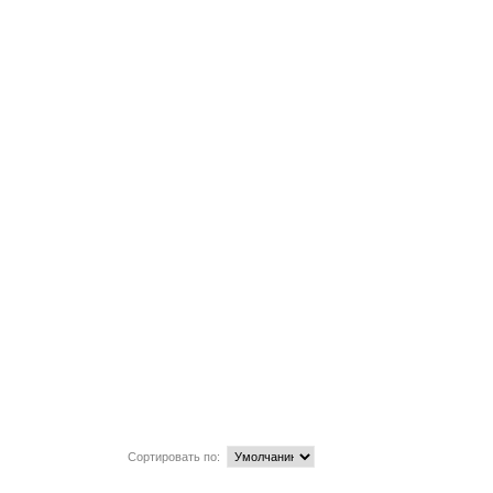
стность.
ает на
пании в
иках,
 неподалёку.
тылочкой вина
ёт спор об
нии арабского
. То, что им
жить в эту
словами кроме
 шайтана и не
Сортировать по: