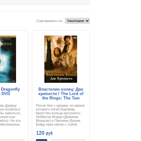
Сортировать по:
 Dragonfly
Властелин колец: Две
) DVD
крепости / The Lord of
the Rings: The Two
Towers (2002) DVD
Джо Дэрроу
После боя с орками, во время
ки погибла в
которого погиб Боромир,
бы забыться,
Братство кольца распалось.
полностью
Хоббитов Мэрри (Доминик
аботу. Но его
Монаган) и Пиппина (Билли
обеспокоены,
Бойд) орки увели с собой,
октор
однако на орков ночью
120
руб
дит с ума. Джо
напали, и хоббиты,
вовать
воспользовавшись
или в доме и
суматохой, сбежали в лес, где