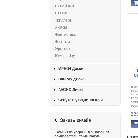
стр
Семейный
случ
ее с
Сказки
нави
Тепе
Триллеры
смер
то и
Ужасы
объ
про
Фантастика
Фэнтези
Эротика
Юмор, Шоу
MPEG4 Диски
Gh
Blu-Ray Диски
В да
AVCHD Диски
прос
исч
пас
Сопутствующие Товары
«Ант
роск
тайн
23
пока
спас
Заказы онлайн
Бер
бро
Отп
нахо
Если Вы не уверены в выборе или
обна
сомневаетесь, то мы всегда
Просм