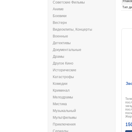
Упако
Советские Фильмы
Тип ди
Аниме
Боевики
Вестерн
Видеоклипы, Концерты
Военные
Детективы
Документальные
Драмы
Другое Кино
Исторические
Катастрофы
Зво
Комедии
Криминал
Мелодрамы
Тел
посл
Мистика
зага
посл
Музыкальный
пос
Жер
Мультфильмы
неде
15
нем
Приключения
гер
журн
Сериалы