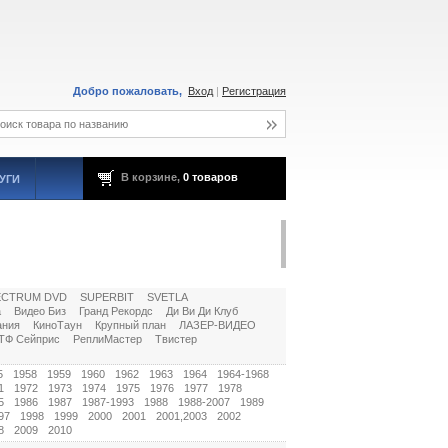
Добро пожаловать,
Вход
|
Регистрация
В корзине,
0 товаров
УГИ
ECTRUM DVD
SUPERBIT
SVETLA
а
Видео Биз
Гранд Рекордс
Ди Ви Ди Клуб
ания
КиноТаун
Крупный план
ЛАЗЕР-ВИДЕО
ТФ Сейприс
РеплиМастер
Твистер
5
1958
1959
1960
1962
1963
1964
1964-1968
1
1972
1973
1974
1975
1976
1977
1978
5
1986
1987
1987-1993
1988
1988-2007
1989
97
1998
1999
2000
2001
2001,2003
2002
8
2009
2010