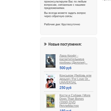
ржав
проконсультируем Вас по любым
как 
вопросам, связанным с нашими
наза
предложениями.
Ком
прив
Вы всегда можете задать вопрос
порт
через обратную связь:
раск
кора
Рабочие дни: Круглосуточно
толь
кора
проп
побе
толь
дево
1962
Новые поступления:
пра
пом
Лара Крофт -
расхитительница
гробниц (Дилогия)...
500 руб
Консьерж (Любовь или
деньги) / For Love Or...
UNIVERSAL
250 руб
Кости и Собаки / More
Dogs Than Bones
(2000) DVD
РеплиМастер
180 руб