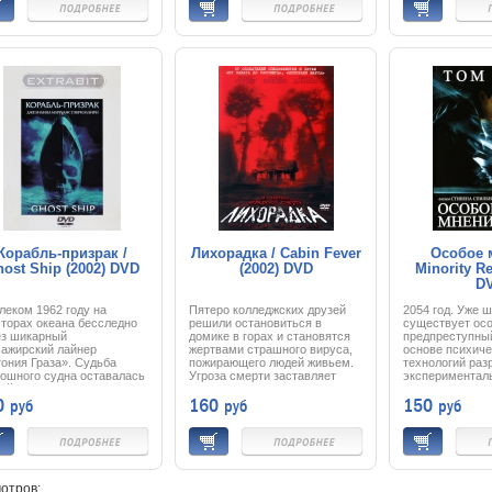
ашные события, и
ведущие друг с другом
считает, что ег
айно кассета попадает к
отчаянную игру в кошки-
связывается с 
ыну, над которым также
мышки, где ни один не может
стрекоз, ведь 
сает смертельная угроза.
взять верх. Казалось, их
своеобразным 
рь ей предстоит гонка со
противостояние могло бы
её жизни. Боль
тью в попытке хоть что-
длиться вечно, но однажды
утверждают, чт
зменить и найти
происходит неожиданное:
им является Эм
яснение всему
герои вынуждены выступить
сообщить что-т
исходящему…
вместе против общего,
Загадочные зна
мощного, страшного врага,
послания неотс
завладевшего новейшим
преследуют Джо
оружием, ярая ненависть к
убеждает себя,
которому затмевает их
разгадать их т
собственное соперничество.
только если отп
где его жена ра
жизнью. В конц
отправляется в
чтобы отыскать
своей погибше
Корабль-призрак /
Лихорадка / Cabin Fever
Особое 
ost Ship (2002) DVD
(2002) DVD
Minority Re
D
леком 1962 году на
Пятеро колледжских друзей
2054 год. Уже ш
торах океана бесследно
решили остановиться в
существует ос
ез шикарный
домике в горах и становятся
предпреступный
сажирский лайнер
жертвами страшного вируса,
основе психиче
ония Граза». Судьба
пожирающего людей живьем.
технологий раз
ошного судна оставалась
Угроза смерти заставляет
экспериментал
ой долгие десятилетия,
героев взглянуть на свои
программа, с 
0
160
150
руб
руб
руб
 в 2002 году пилот службы
отношения по-новому.
которой работн
ения заметил в
могут узнать о
енговом проливе
совершенном у
шенное ржавое судно.
арестовать под
равившиеся исследовать
еще до соверш
дку спасатели
преступления.
ружили, что этот старый,
Такая система
отров: