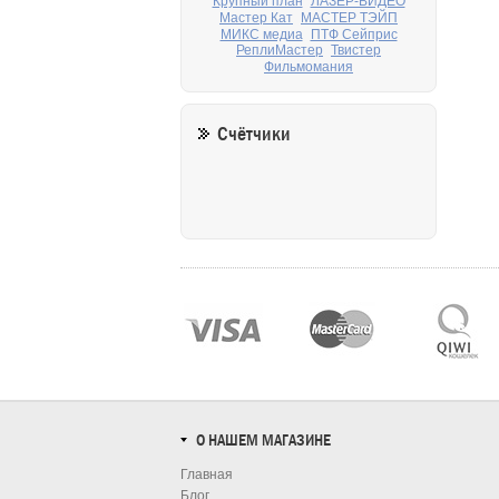
Крупный план
ЛАЗЕР-ВИДЕО
Мастер Кат
МАСТЕР ТЭЙП
МИКС медиа
ПТФ Сейприс
РеплиМастер
Твистер
Фильмомания
Счётчики
О НАШЕМ МАГАЗИНЕ
Главная
Блог