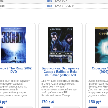
вка:
Все
DVD-BOX
ска:
Все
DVD-5
DVD-9
нок / The Ring (2002)
Баллистика: Экс против
Стрекоза /
DVD
Сивер / Ballistic: Ecks
(2002
vs. Sever (2002) DVD
ефонный звонок следует
Два лучших секретных агента
Жена доктора 
е просмотра некой
в мире. Одна общая месть.
Эмили трагичес
дочной видеокассеты,
Агент Экс - лучший
Венесуэле. Что
е чего каждый
оперативник, который когда-
Джо пытается 
мотревший ее умирает.
либо работал на ФБР.
погрузиться в р
тве дается лишь одна
Китайский агент Сивер,
друзья крайне 
ля, а дальше следует
бывшая сотрудница РУМО, -
замечая, что д
0
170
150
руб
руб
руб
инуемая смерть. Главная
самая смертоносная женщина
постепенно схо
оиня Рэйчел —
планеты. В войне спецслужб
начинает чувст
алистка, расследует эти
мира они - противники,
присутствие Эм