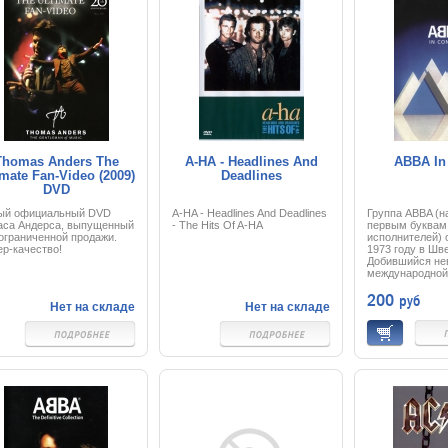
так и его нест
во главе с бож
You Nights". И 
фанеры... Сам 
что всю жизнь 
подобный матер
осуществил сво
Thomas Anders The
A-HA - Headlines And
ABBA In
imate Fan-Video (2009)
Deadlines
DVD
ый официальный DVD
A-HA - Headlines And Deadlines
Группа ABBA (н
аса Андерса, выпущенный
- The Hits Of A-HA
первым буквам
ограниченной продажи.
исполнителей) 
р-качество!
1973 году в Шв
Добившийся не
международной
квартет ABBA в
200
руб
обходил по рей
Нет на складе
Нет на складе
титулованные к
стран-законода
рок-моды. Одна
пришел не сраз
отметить, что 
группы имел ст
Швеции ещё до т
1973 году роди
1974 году их пес
заняла первое 
конкурсе Евров
через год прост