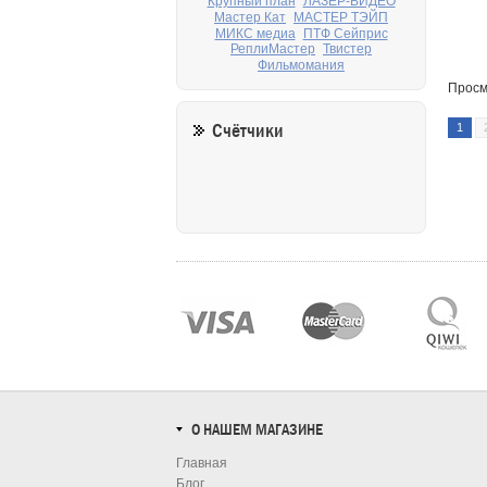
Крупный план
ЛАЗЕР-ВИДЕО
Мастер Кат
МАСТЕР ТЭЙП
МИКС медиа
ПТФ Сейприс
РеплиМастер
Твистер
Фильмомания
Просм
Счётчики
1
О НАШЕМ МАГАЗИНЕ
Главная
Блог