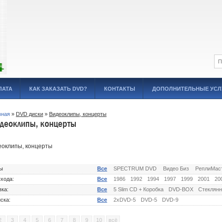
ЛАТА
КАК ЗАКАЗАТЬ DVD?
КОНТАКТЫ
ДОПОЛНИТЕЛЬНЫЕ УСЛ
вная
»
DVD диски
»
Видеоклипы, концерты
деоклипы, концерты
еоклипы, концерты
ы
Все
SPECTRUM DVD
Видео Биз
РеплиМас
ыхода:
Все
1986
1992
1994
1997
1999
2001
20
вка:
Все
5 Slim CD + Коробка
DVD-BOX
Стеклян
ска:
Все
2xDVD-5
DVD-5
DVD-9
2
3
4
5
6
7
8
9
10
всё