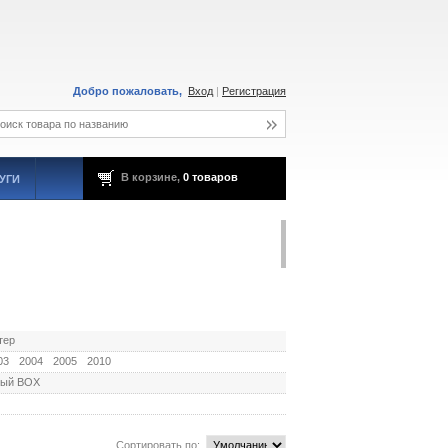
Добро пожаловать,
Вход
|
Регистрация
В корзине,
0 товаров
УГИ
тер
03
2004
2005
2010
ный BOX
Сортировать по: