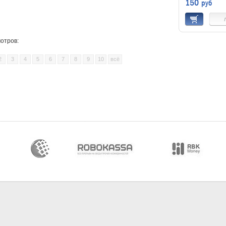
150
руб
мае следующего
виде очередного
последнего аль
Beatles «Let It 
фильм впослед
вышел, но уже 
полноценное п
отров:
группы, а как р
2
3
4
5
6
7
8
9
10
всё