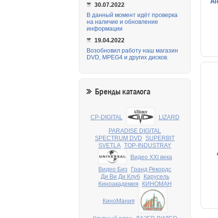
Al
30.07.2022
В данный момент идёт проверка
на наличие и обновление
информации
19.04.2022
Возобновил работу наш магазин
DVD, MPEG4 и других дисков.
Бренды каталога
CP-DIGITAL
LIZARD
PARADISE DIGITAL
SPECTRUM DVD
SUPERBIT
SVETLA
TOP-INDUSTRAY
Видео XXI века
Видео Биз
Гранд Рекордс
Ди Ви Ди Клуб
Карусель
Киноакадемия
КИНОМАН
КиноМания