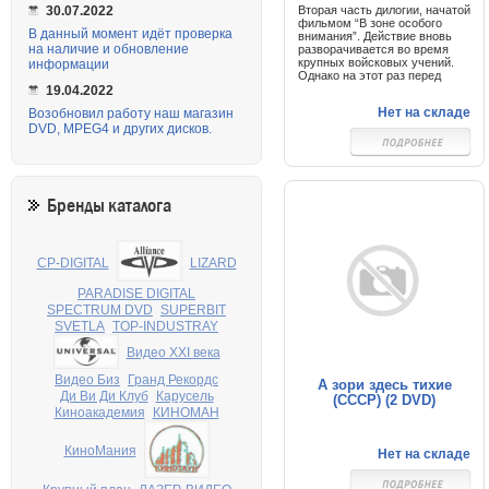
Вторая часть дилогии, начатой
30.07.2022
фильмом “В зоне особого
В данный момент идёт проверка
внимания”. Действие вновь
на наличие и обновление
разворачивается во время
крупных войсковых учений.
информации
Однако на этот раз перед
десантниками поставлены
19.04.2022
более сложные задачи…
Нет на складе
Возобновил работу наш магазин
DVD, MPEG4 и других дисков.
Бренды каталога
CP-DIGITAL
LIZARD
PARADISE DIGITAL
SPECTRUM DVD
SUPERBIT
SVETLA
TOP-INDUSTRAY
Видео XXI века
Видео Биз
Гранд Рекордс
А зори здесь тихие
Ди Ви Ди Клуб
Карусель
(СССР) (2 DVD)
Киноакадемия
КИНОМАН
КиноМания
Нет на складе