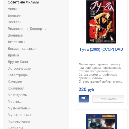
Советские Фильмы
Аниме
Боевики
Вестерн
Видеоклипы, Концерты
Военные
Детективы
Документальные
Гу-га (1989) (СССР) DVD
Драмы
Другое Кино
Фильм приоткрывает завесу
над еще одним порождением
Исторические
сталинского режима —
батальонами штрафников
Катастрофы
времен Великой
Комедии
Отечественной войны, месяц
службы в которых
220
Криминал
руб
приравнивался к десяти годам
тюрьмы. «Гу-га» — фильм о
Мелодрамы
тех, кто, проливая свою кровь,
ежедневно рискуя
Мистика
собственной жизнью,
расплачивался за ошибки
Музыкальный
штабных стратегов.
Мультфильмы
Приключения
Сериалы