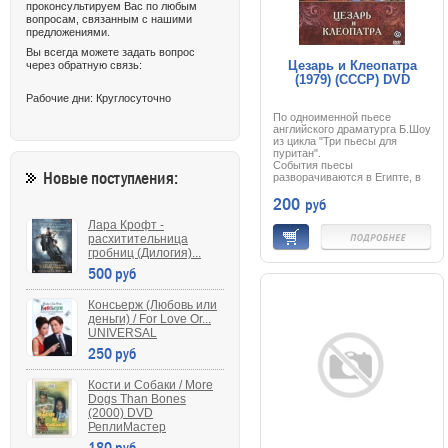
проконсультируем Вас по любым
- гимне человеческому духу и
вопросам, связанным с нашими
вере в жизнь...
предложениями.
Вы всегда можете задать вопрос
Цезарь и Клеопатра
через обратную связь:
(1979) (СССР) DVD
Рабочие дни: Круглосуточно
По одноименной пьесе
английского драматурга Б.Шоу
из цикла "Три пьесы для
пуритан".
События пьесы
Новые поступления:
разворачиваются в Египте, в
городе Александрии, в конце
200
руб
царствования XIII династии, в
48 г. до Рождества Христова.
Лара Крофт -
расхитительница
гробниц (Дилогия)...
500 руб
Консьерж (Любовь или
деньги) / For Love Or...
UNIVERSAL
250 руб
Кости и Собаки / More
Dogs Than Bones
(2000) DVD
РеплиМастер
180 руб