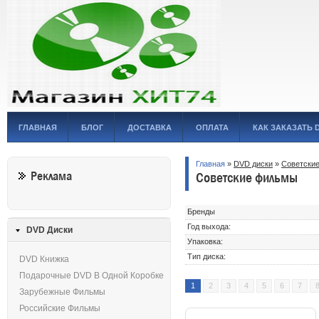
ГЛАВНАЯ
БЛОГ
ДОСТАВКА
ОПЛАТА
КАК ЗАКАЗАТЬ 
Главная
»
DVD диски
»
Советски
Реклама
Советские фильмы
Бренды
Год выхода:
DVD Диски
Упаковка:
Тип диска:
DVD Книжка
Подарочные DVD В Одной Коробке
1
2
3
4
5
6
7
Зарубежные Фильмы
Российские Фильмы