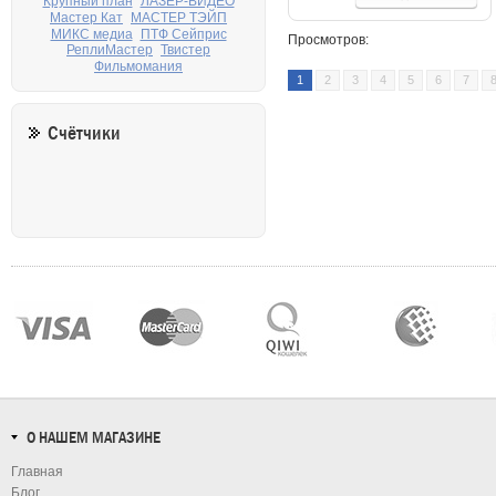
Крупный план
ЛАЗЕР-ВИДЕО
Мастер Кат
МАСТЕР ТЭЙП
МИКС медиа
ПТФ Сейприс
Просмотров:
РеплиМастер
Твистер
Фильмомания
1
2
3
4
5
6
7
Счётчики
О НАШЕМ МАГАЗИНЕ
Главная
Блог