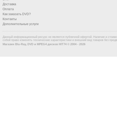
Доставка
Оплата
Как заказать DVD?
Контакты
Дополнительные услуги
Данный информационный ресурс не является публичной офертой. Наличие и стоимос
собой право изменять технические характеристики и внешний вид товаров без пред
Магазин Blu-Ray, DVD и MPEG4 дисков HIT74 © 2004 - 2026