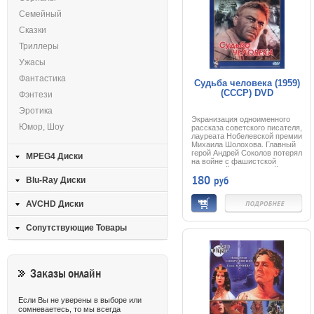
Семейный
Сказки
Триллеры
Ужасы
Фантастика
Судьба человека (1959)
(СССР) DVD
Фэнтези
Эротика
Экранизация одноименного
Юмор, Шоу
рассказа советского писателя,
лауреата Нобелевской премии
Михаила Шолохова. Главный
герой Андрей Соколов потерял
MPEG4 Диски
на войне с фашистской
Германией жену и детей,
180
руб
пережил ужасы фашистского
Blu-Ray Диски
концлагеря. После
освобождения из плена
AVCHD Диски
Андрей Соколов дошел с
советскими войсками до
самого Берлина. Но судьба
Сопутствующие Товары
продолжала испытывать его: в
день Победы он узнал о
гибели своего сына Анатолия.
И, тем не менее, потеряв,
казалось бы, все, он не
Заказы онлайн
утратил в себе человека и
сумел стать отцом мальчику-
сироте. Крупнейший русский
кинорежиссер и актер Сергей
Если Вы не уверены в выборе или
Бондарчук сам сыграл
сомневаетесь, то мы всегда
главную роль в своем фильме