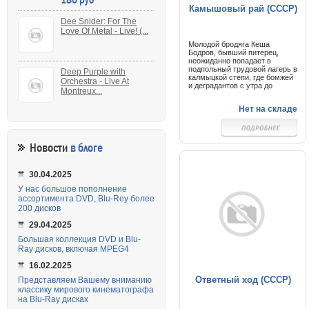
Камышовый рай (СССР)
Dee Snider: For The
Love Of Metal - Live! (...
Молодой бродяга Кеша
Бодров, бывший питерец,
неожиданно попадает в
подпольный трудовой лагерь в
Deep Purple with
калмыцкой степи, где бомжей
Orchestra - Live At
и деградантов с утра до
Montreux...
вечера заставляют рубить
камыш. Начальником лагеря
Нет на складе
оказывает старый знакомый
Кеши Сыра-Пыра, который
предлагает старому корешку
стать одним из охранников, но
Бобёр вместо этого пытается
Новости
в блоге
бежать. Его отправляют к
работягам.
Помимо бесконечного труда
30.04.2025
под палящим солнцем для
работников разработана
У нас большое пополнение
система наказаний в виде
ассортимента DVD, Blu-Rey более
лишения той или другой
200 дисков
порции воды. Бомжа
Профессора, укравшего пачку
29.04.2025
сигарет, заставляют её
съесть. Однажды работяга
Большая коллекция DVD и Blu-
Назыр падает с высоты и
Ray дисков, включая MPEG4
ломает ногу. Бомжи считают,
что его отвозят в больницу,
16.02.2025
однако через несколько дней
его чётки видят у одного из
Ответный ход (СССР)
Представляем Вашему вниманию
охранников.
классику мирового кинематографа
на Blu-Ray дисках