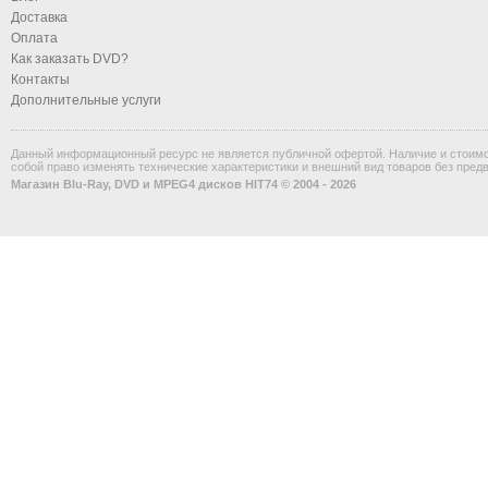
Доставка
Оплата
Как заказать DVD?
Контакты
Дополнительные услуги
Данный информационный ресурс не является публичной офертой. Наличие и стоимос
собой право изменять технические характеристики и внешний вид товаров без пред
Магазин Blu-Ray, DVD и MPEG4 дисков HIT74 © 2004 - 2026