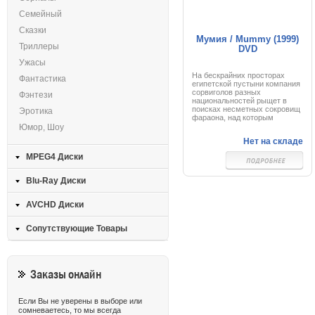
Семейный
Сказки
Мумия / Mummy (1999)
Триллеры
DVD
Ужасы
На бескрайних просторах
Фантастика
египетской пустыни компания
сорвиголов разных
Фэнтези
национальностей рыщет в
поисках несметных сокровищ
Эротика
фараона, над которым
тяготеет жуткое древнее
Юмор, Шоу
проклятие. Рядом с кладом
Нет на складе
покоится мумия Импотеха -
египетского жреца Зла,
MPEG4 Диски
который был похоронен
живым за ужасное убийство
могущественного правителя
Blu-Ray Диски
Египта. Золотоискатели
потревожили многовековой
покой гробницы, и мумия
AVCHD Диски
встает из могилы, чтобы
погрузить мир в царство
кошмара...
Сопутствующие Товары
Заказы онлайн
Если Вы не уверены в выборе или
сомневаетесь, то мы всегда