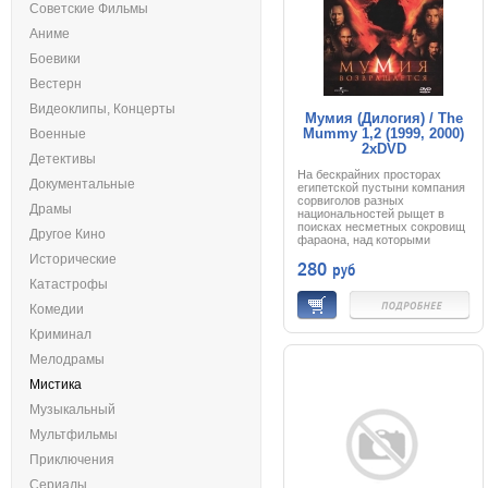
Советские Фильмы
Аниме
Боевики
Вестерн
Видеоклипы, Концерты
Мумия (Дилогия) / The
Mummy 1,2 (1999, 2000)
Военные
2xDVD
Детективы
На бескрайних просторах
Документальные
египетской пустыни компания
сорвиголов разных
Драмы
национальностей рыщет в
поисках несметных сокровищ
Другое Кино
фараона, над которыми
тяготеет жуткое древнее
Исторические
280
руб
проклятие. Рядом с кладом
покоится мумия коварного
Катастрофы
жреца, жестоко казненного за
ужасное убийство
Комедии
могущественного правителя
Египта. Золотоискатели
Криминал
потревожили многовековой
покой гробницы, и мумия
Мелодрамы
встает из могилы, чтобы
Мистика
погрузить мир в царство
кошмара…
Музыкальный
Мультфильмы
Приключения
Сериалы