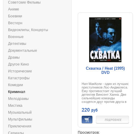
Советские Фильмы
Аниме
Боевики
Вестерн
Видеоклипы, Концерты
Военные
Детективы
Документальные
Драмы
Другое Кино
Схватка / Heat (1995)
Исторические
DVD
Катастрофы
Нил МакКоли - один из лучших
Комедии
преступников Лос-Анджелеса.
Ему противостоит лучший
Криминал
детектив Винсент Ханна. Две
сильнейшие команды
Мелодрамы
сходятся друг против друга в
Мистика
смертельной схватке.
220
руб
Музыкальный
Мультфильмы
Приключения
Просмотров:
Сериалы