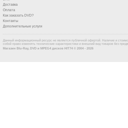
Доставка
Оплата
Как заказать DVD?
Контакты
Дополнительные услуги
Данный информационный ресурс не является публичной офертой. Наличие и стоимос
собой право изменять технические характеристики и внешний вид товаров без пред
Магазин Blu-Ray, DVD и MPEG4 дисков HIT74 © 2004 - 2026