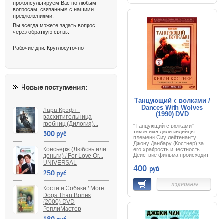
проконсультируем Вас по любым
смутьяна Анатолия все время
«пасли» агенты КГБ, а
вопросам, связанным с нашими
Владимир остался без
предложениями.
«опеки». И наступает момент,
Вы всегда можете задать вопрос
когда робкий и тихий музыкант
через обратную связь:
должен принять решение:
остаться верным идеалам
социализма или сделать
Рабочие дни: Круглосуточно
решительный шаг навстречу
новой жизни, большой любви
и, конечно же, желанной
свободе.
Новые поступления:
Танцующий с волками /
Dances With Wolves
Лара Крофт -
(1990) DVD
расхитительница
гробниц (Дилогия)...
"Танцующий с волками" -
500 руб
такое имя дали индейцы
племени Сиу лейтенанту
Джону Данбару (Костнер) за
Консьерж (Любовь или
его храбрость и честность.
Действие фильма происходит
деньги) / For Love Or...
в прошлом веке, во время
UNIVERSAL
400
руб
гражданской войны в США.
250 руб
Данбар оказывается в
заброшенном форте в штате
Дакота, где сначала заводит
Кости и Собаки / More
дружбу с волками, а затем и с
Dogs Than Bones
индейцами, изучает их
(2000) DVD
культуру и обычаи. Он
влюбляется в девушку,
РеплиМастер
правда, белую. Но вот
180 руб