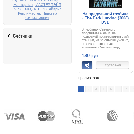
Крупный план
ЛАЗЕР-ВИДЕО
Мастер Кат
МАСТЕР ТЭЙП
МИКС медиа
ПТФ Сейприс
РеплиМастер
Твистер
На предельной глубине
/ The Dark Lurking (2008)
Фильмомания
DVD
В глубинах Северного
Ледовитого океана, на
Счётчики
подводной исследовательской
станции, из-за ошибки ученых,
возникает страшная
эпидемия. Опасный вирус,
попав в кровь людей,
180
руб
превращает их в зомби.
Одной царапины достаточно,
чтобы в организме начался
необратимый процесс
мутации.
Потеряв связь со станцией,
командование отправляет на
Просмотров:
дно спасательную
экспедицию. Прибыв на
место, солдаты спецназа
1
2
3
4
5
6
7
обнаруживают, что огромное
судно кишит ужасными
мутантами. И теперь только
от спасателей зависит судьба
человечества. Ведь если
вирус вырвется из ледяной
глубины, он уничтожит все
живое…