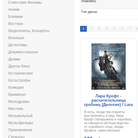
Упаковка:
Советские Фильмы
Аниме
Тип диска:
Боевики
Вестерн
1
2
3
4
5
6
7
Видеоклипы, Концерты
Военные
Детективы
Документальные
Драмы
Другое Кино
Исторические
Катастрофы
Комедии
Криминал
Лара Крофт -
расхитительница
Мелодрамы
гробниц (Дилогия) / Lara
Мистика
Croft. Tomb Raider
В ночь, когда три планеты
(Dilogia) (2001,2003) DVD
Музыкальный
выстроились в ряд, Лара
Крофт обнаружила в коробках,
Мультфильмы
оставшихся ей внаследство
от покойного отца, лорда
Приключения
Крофта, таинственные
тикающие часы, которые он
Сериалы
привез из одной