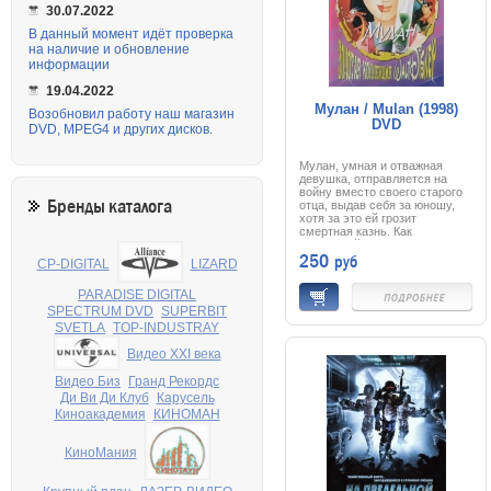
30.07.2022
В данный момент идёт проверка
на наличие и обновление
информации
19.04.2022
Мулан / Mulan (1998)
Возобновил работу наш магазин
DVD
DVD, MPEG4 и других дисков.
Мулан, умная и отважная
девушка, отправляется на
войну вместо своего старого
Бренды каталога
отца, выдав себя за юношу,
хотя за это ей грозит
смертная казнь. Как
настоящий солдат, Мулан
250
руб
сильна и вынослива,
CP-DIGITAL
LIZARD
бесстрашна и находчива. Эти
качества, а также маленький
PARADISE DIGITAL
дракончик Мушу, Сверчок,
SPECTRUM DVD
SUPERBIT
якобы приносящий удачу, и
верный конь помогут ей
SVETLA
TOP-INDUSTRAY
одержать победу над
злобными воинами хунну,
Видео XXI века
обрести хороших друзей и
найти настоящую любовь...
Видео Биз
Гранд Рекордс
Ди Ви Ди Клуб
Карусель
Киноакадемия
КИНОМАН
КиноМания