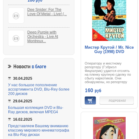
приближается регулярная
армия, и Данбару приходится
делать решающий выбор.
Dee Snider: For The
Удивительно, но Костнеру
Love Of Metal - Live! (...
удается так заинтриговать
зрителя, что три часа
пролетают перед экраном
незаметно. Не вредно
смотреть и детям.
Deep Purple with
Orchestra - Live At
Montreux...
Мистер Крутой / Mr. Nice
Guy (1998) DVD
Оператору и местному
Новости
в блоге
репортеру (Гэбриэл
Фицпатрик) удается отснять
на пленку крупную сделку по
сбыту наркотиков. Они
30.04.2025
обнаружены, но репортеру
У нас большое пополнение
удается скрыться с
160
руб
ассортимента DVD, Blu-Rey более
отснятыми уликами.
Оператору повезло меньше,
200 дисков
он был схвачен и убит. И
теперь основная цель
29.04.2025
наркомафии -
Большая коллекция DVD и Blu-
компроментирующее видео.
Репортеру Диане грозят
Ray дисков, включая MPEG4
большие неприятности, но к
своему счастью она
16.02.2025
сталкивается с Джеки,
Представляем Вашему вниманию
возвращающимся от
классику мирового кинематографа
бакалейщика. А Джеки, вы уж
поверьте, знает как делаются
на Blu-Ray дисках
отбивные...