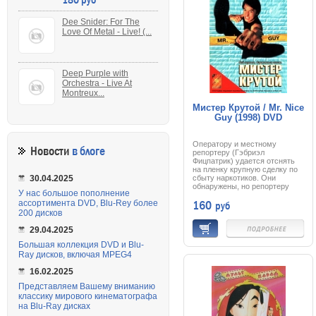
приближается регулярная
армия, и Данбару приходится
делать решающий выбор.
Dee Snider: For The
Удивительно, но Костнеру
Love Of Metal - Live! (...
удается так заинтриговать
зрителя, что три часа
пролетают перед экраном
незаметно. Не вредно
смотреть и детям.
Deep Purple with
Orchestra - Live At
Montreux...
Мистер Крутой / Mr. Nice
Guy (1998) DVD
Оператору и местному
Новости
в блоге
репортеру (Гэбриэл
Фицпатрик) удается отснять
на пленку крупную сделку по
сбыту наркотиков. Они
30.04.2025
обнаружены, но репортеру
У нас большое пополнение
удается скрыться с
160
руб
ассортимента DVD, Blu-Rey более
отснятыми уликами.
Оператору повезло меньше,
200 дисков
он был схвачен и убит. И
теперь основная цель
29.04.2025
наркомафии -
Большая коллекция DVD и Blu-
компроментирующее видео.
Репортеру Диане грозят
Ray дисков, включая MPEG4
большие неприятности, но к
своему счастью она
16.02.2025
сталкивается с Джеки,
Представляем Вашему вниманию
возвращающимся от
классику мирового кинематографа
бакалейщика. А Джеки, вы уж
поверьте, знает как делаются
на Blu-Ray дисках
отбивные...