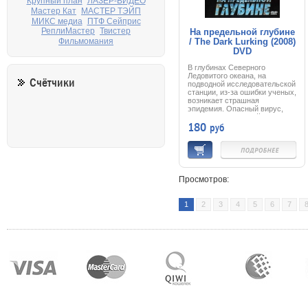
Крупный план
ЛАЗЕР-ВИДЕО
Мастер Кат
МАСТЕР ТЭЙП
МИКС медиа
ПТФ Сейприс
РеплиМастер
Твистер
На предельной глубине
/ The Dark Lurking (2008)
Фильмомания
DVD
В глубинах Северного
Ледовитого океана, на
Счётчики
подводной исследовательской
станции, из-за ошибки ученых,
возникает страшная
эпидемия. Опасный вирус,
попав в кровь людей,
180
руб
превращает их в зомби.
Одной царапины достаточно,
чтобы в организме начался
необратимый процесс
мутации.
Потеряв связь со станцией,
командование отправляет на
Просмотров:
дно спасательную
экспедицию. Прибыв на
место, солдаты спецназа
1
2
3
4
5
6
7
обнаруживают, что огромное
судно кишит ужасными
мутантами. И теперь только
от спасателей зависит судьба
человечества. Ведь если
вирус вырвется из ледяной
глубины, он уничтожит все
живое…