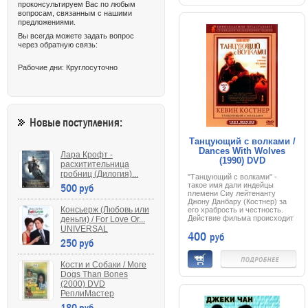
проконсультируем Вас по любым
смутьяна Анатолия все время
«пасли» агенты КГБ, а
вопросам, связанным с нашими
Владимир остался без
предложениями.
«опеки». И наступает момент,
Вы всегда можете задать вопрос
когда робкий и тихий музыкант
через обратную связь:
должен принять решение:
остаться верным идеалам
социализма или сделать
Рабочие дни: Круглосуточно
решительный шаг навстречу
новой жизни, большой любви
и, конечно же, желанной
свободе.
Новые поступления:
Танцующий с волками /
Dances With Wolves
Лара Крофт -
(1990) DVD
расхитительница
гробниц (Дилогия)...
"Танцующий с волками" -
500 руб
такое имя дали индейцы
племени Сиу лейтенанту
Джону Данбару (Костнер) за
Консьерж (Любовь или
его храбрость и честность.
Действие фильма происходит
деньги) / For Love Or...
в прошлом веке, во время
UNIVERSAL
400
руб
гражданской войны в США.
250 руб
Данбар оказывается в
заброшенном форте в штате
Дакота, где сначала заводит
Кости и Собаки / More
дружбу с волками, а затем и с
Dogs Than Bones
индейцами, изучает их
(2000) DVD
культуру и обычаи. Он
влюбляется в девушку,
РеплиМастер
правда, белую. Но вот
180 руб