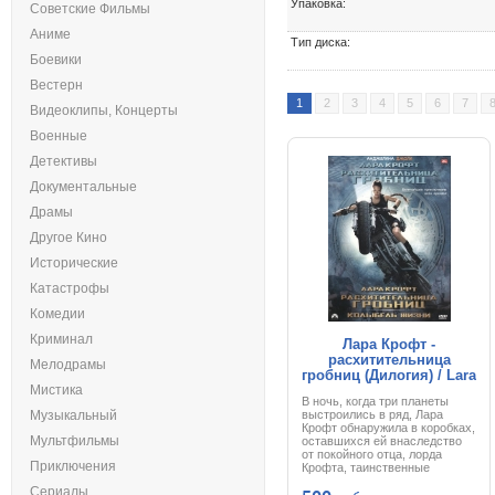
Упаковка:
Советские Фильмы
Аниме
Тип диска:
Боевики
Вестерн
1
2
3
4
5
6
7
Видеоклипы, Концерты
Военные
Детективы
Документальные
Драмы
Другое Кино
Исторические
Катастрофы
Комедии
Криминал
Лара Крофт -
расхитительница
Мелодрамы
гробниц (Дилогия) / Lara
Мистика
Croft. Tomb Raider
В ночь, когда три планеты
(Dilogia) (2001,2003) DVD
Музыкальный
выстроились в ряд, Лара
Крофт обнаружила в коробках,
Мультфильмы
оставшихся ей внаследство
от покойного отца, лорда
Приключения
Крофта, таинственные
тикающие часы, которые он
Сериалы
привез из одной