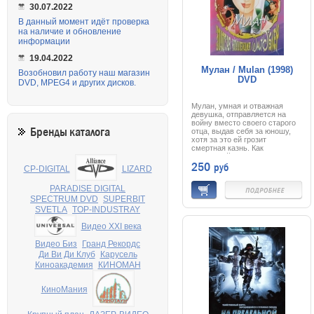
30.07.2022
В данный момент идёт проверка
на наличие и обновление
информации
19.04.2022
Мулан / Mulan (1998)
Возобновил работу наш магазин
DVD
DVD, MPEG4 и других дисков.
Мулан, умная и отважная
девушка, отправляется на
войну вместо своего старого
Бренды каталога
отца, выдав себя за юношу,
хотя за это ей грозит
смертная казнь. Как
настоящий солдат, Мулан
250
руб
сильна и вынослива,
CP-DIGITAL
LIZARD
бесстрашна и находчива. Эти
качества, а также маленький
PARADISE DIGITAL
дракончик Мушу, Сверчок,
SPECTRUM DVD
SUPERBIT
якобы приносящий удачу, и
верный конь помогут ей
SVETLA
TOP-INDUSTRAY
одержать победу над
злобными воинами хунну,
Видео XXI века
обрести хороших друзей и
найти настоящую любовь...
Видео Биз
Гранд Рекордс
Ди Ви Ди Клуб
Карусель
Киноакадемия
КИНОМАН
КиноМания