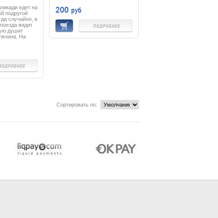
 (1987) DVD
ликади едет на
200
руб
ей подругой
гда случайно, в
 поезда видит
рую душит
ужчина. На
ы нет, и она
мисс Марпл
вшееся.
Сортировать по: