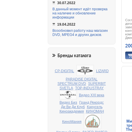
30.07.2022
В данный момент идёт проверка
на наличие и обновление
информации
Сог
дого
19.04.2022
зав
Возобновил работу наш магазин
конт
ком
DVD, MPEG4 и других дисков.
Джен
мил
20
рабо
бан
прот
Бренды каталога
неп
Джен
узна
сдел
отве
CP-DIGITAL
LIZARD
мом
пре
PARADISE DIGITAL
рас
SPECTRUM DVD
SUPERBIT
кото
его 
SVETLA
TOP-INDUSTRAY
толь
чело
Видео XXI века
его,
дога
Видео Биз
Гранд Рекордс
рабо
Ди Ви Ди Клуб
Карусель
лет
Киноакадемия
КИНОМАН
рас
ему
Ми
КиноМания
тр
The