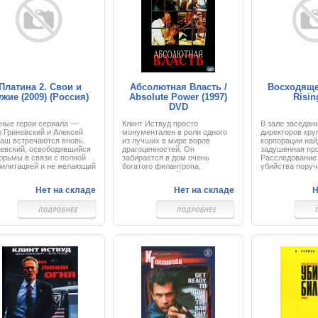
полицейскому п
Джерри Ли, выс
частных детект
Платина 2. Свои и
Абсолютная Власть /
Восходяще
ужие (2009) (Россия)
Absolute Power (1997)
Risin
DVD
вные герои сериала —
Клинт Иствуд просто
В зале заседан
 Гриневский и Алексей
монументален в роли одного
директоров кру
аш встречаются вновь.
из лучших в мире воров
корпорации най
невский, освободившийся
драгоценностей. Он
задушенная про
юрьмы в связи с полной
забирается в дом очень
Расследование 
билитацией и не желающий
богатого филантропа,
убийства поруч
ваться в родном городе,
проникает в сейф за
детективу со з
его преследуют
зеркальной дверью, вычищает
японской культ
Нет на складе
Нет на складе
Н
ические воспоминания,
самое ценное и вдруг слышит
Коннери) и лос-
ает работать егерем на
голоса. Оставаясь
анджелесскому
кий лесной кордон. На
невидимым, он наблюдает, как
(Уэсли Снайпс)
ро-востоке его участок
в комнату входят жена
становитсяясно
ичит с охраняемой
хозяина с немолодым и
девушка тольк
риторией режимного
прилично выпившим
айсберга хитр
ного полигона, где
господином (Хэкмэн).
интриг и жесто
одится научная
Господин обнаруживает
корпораций. Чт
ратория и
склонность к садизму, а не к
эту головоломку
периментальное
нормальной любви, и
окунаются в та
трукторское бюро. На
защищаясь, женщина хватает
новейших техно
 затерянный в тайге
нож для разрезания бумаги и
древних традиц
ретный военный полигон
ранит своего обидчика. Когда
преданности.
бывает для дальнейшего
она замахивается, чтобы
хождения службы и
нанести следующий удар,