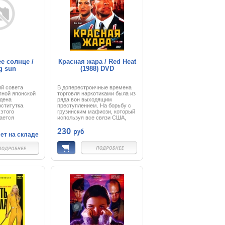
су номер один
тупить в роли
ивов!
е солнце /
Красная жара / Red Heat
g sun
(1988) DVD
ий совета
В доперестроичные времена
пной японской
торговля наркотиками была из
дена
ряда вон выходящим
ститутка.
преступлением. На борьбу с
этого
грузинским мафиози, который
ается
используя все связи США,
нанием
пытается пристрастить к
230
руб
уры (Шон
кокаину советских граждан,
ет на складе
выходит гроза преступного
 офицеру
мира милиционер Иван Данко.
. Впоследствии
Этот парень не любит шутить,
, что мертвая
и доказательством
о верхушка
серьезности его намерений
осплетенных
служат большие мускулы и
ких войн
пистолет. Чтобы арестовать
обы распутать
бандита, Иван направляется в
, они
Чикаго — рассадник
йный мир
капиталистической заразы.
логий,
Там его помощником
ий и мнимой
становится болтливый
полицейский. Вместе они
обезвреживают мафиози,
разрушив при этом полгорода