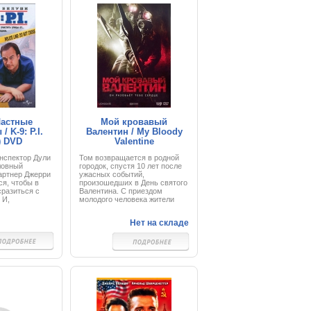
 могло бы
отряда приглашают агента
 но однажды
отдела по борьбе с
жиданное:
наркотиками Харди. Те, кто
ны выступить
уцелел, не могут объяснить —
общего,
в наркотиках ли дело… Или в
ного врага,
чем-то другом. Все лгут…
новейшим
ненависть к
вает их
перничество.
 Частные
Мой кровавый
/ K-9: P.I.
Валентин / My Bloody
) DVD
Valentine
нспектор Дули
Том возвращается в родной
ловный
городок, спустя 10 лет после
артнер Джерри
ужасных событий,
я, чтобы в
произошедших в День святого
сразиться с
Валентина. С приездом
 И,
молодого человека жители
аша
города начинают умирать от
рочка не
рук неизвестного маньяка, и
Нет на складе
лки с погонями
подозрения сразу же падают
на Тома. Вместе с девушкой
но доблестный
Сарой, в которую он когда-то
лся в
был влюблен, Том обязан
то, как не он,
найти неуловимого убийцу…
з
с плохими
ть старина
д колпак» ФБР,
т ему и его
 напарнику,