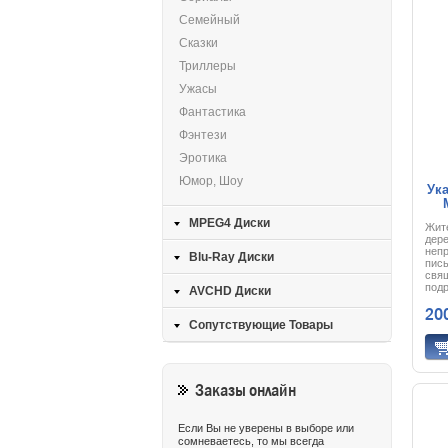
Тепе
смер
Семейный
то и
объ
Сказки
про
Триллеры
Ужасы
Фантастика
Фэнтези
Эротика
Юмор, Шоу
Ука
MPEG4 Диски
Жите
дер
неп
Blu-Ray Диски
пис
свя
подр
AVCHD Диски
эти
20
Сопутствующие Товары
Заказы онлайн
Если Вы не уверены в выборе или
сомневаетесь, то мы всегда