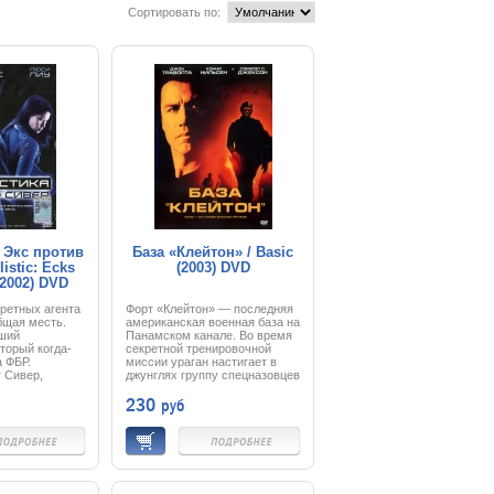
Сортировать по:
 Экс против
База «Клейтон» / Basic
listic: Ecks
(2003) DVD
(2002) DVD
ретных агента
Форт «Клейтон» — последняя
бщая месть.
американская военная база на
чший
Панамском канале. Во время
оторый когда-
секретной тренировочной
а ФБР.
миссии ураган настигает в
т Сивер,
джунглях группу спецназовцев
ница РУМО, -
и их легендарного инструктора
230
руб
осная женщина
Нэйтана Веста.
не спецслужб
Противоречивые показания
ивники,
двух вернувшихся на базу
 другом
солдат ещё больше
 в кошки-
запутывают дело. Для
один не может
расследования обстоятельств
алось, их
мистического исчезновения