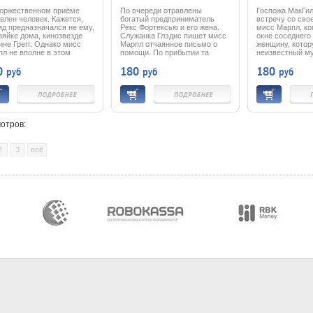
DVD
Rye (1985) DVD
Paddington
торжественном приёме
По очереди отравлены
Госпожа МакГил
влен человек. Кажется,
богатый предприниматель
встречу со сво
яд предназначался не ему,
Рекс Фортексью и его жена.
мисс Марпл, ко
зяйке дома, кинозвезде
Служанка Глэдис пишет мисс
окне соседнего
не Грегг. Однако мисс
Марпл отчаянное письмо о
женщину, кото
л не вполне в этом
помощи. По прибытии та
неизвестный м
ена. Она должна
обнаруживает Глэдис
полицию надежд
0
180
180
руб
руб
руб
аружить настоящего
задушенной. Теперь уже мисс
просит, чтобы 
цу прежде, чем тот
Марпл задета лично и не
изучила случи
явит себя снова…
остановится, пока не
распутает преступление до
конца.
у нас есть известная
экранизация "Тайна черных
отров:
дроздов"
с великолепным
актерским составом
2
3
всё