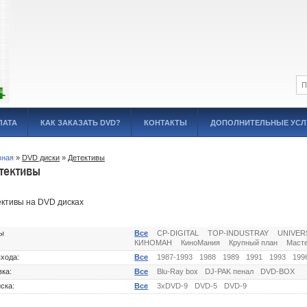
ЛАТА
КАК ЗАКАЗАТЬ DVD?
КОНТАКТЫ
ДОПОЛНИТЕЛЬНЫЕ УСЛ
вная
»
DVD диски
»
Детективы
тективы
ктивы на DVD дисках
ы
Все
CP-DIGITAL
TOP-INDUSTRAY
UNIVER
КИНОМАН
КиноМания
Крупный план
Масте
ыхода:
Все
1987-1993
1988
1989
1991
1993
199
вка:
Все
Blu-Ray box
DJ-PAK пенал
DVD-BOX
ска:
Все
3xDVD-9
DVD-5
DVD-9