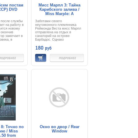
Всем постам
Мисс Марпл 3: Тайна
СССР) DVD
Карибского залива /
Miss Marple: A
Caribbean Mystery (1989)
 после службы
Заботами своего
DVD
ает на работу в
неугомонного племянника
чится новому
Реймонда Веста мисс Марпл
 окончив
отправлена на отдых в
тор замечает в
санаторий на острове
овека, в
Барбадос. Однако
 опасного
тропическая идиллия не
180
руб
 пытается его
радует мисс Марпл - ей
учив тяжелое
слишком скучно. Однако
ов продолжает
вскоре один из постояльцев,
..
болтливый майор Пэлгрейв
скоропостижно умирает, а
мисс Марпл обнаруживает,
что большинство окружающих
её туристов очень давно
между собой знакомы. Теперь
ей очень важно вспомнить, о
чём же рассказывал ей перед
смертью болтливый офицер,
тем более, что вскоре
происходит кровавое
убийство одной из служанок
…
8: Точно по
Окно во двор / Rear
ию / Miss
Window
4.50 from