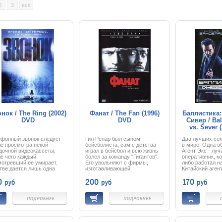
2
3
всё
нок / The Ring (2002)
Фанат / The Fan (1996)
Баллистика:
DVD
DVD
Сивер / Bal
vs. Sever 
ефонный звонок следует
Гил Ренар был сыном
Два лучших сек
е просмотра некой
бейсболиста, сам с детства
в мире. Одна о
дочной видеокассеты,
играл в бейсбол и всю жизнь
Агент Экс - лу
е чего каждый
болел за команду "Гигантов".
оперативник, к
мотревший ее умирает.
Его увольняют с фирмы,
либо работал н
тве дается лишь одна
изготавливающей
Китайский аген
ля, а дальше следует
великолепные ножи, которую
бывшая сотруд
0
200
170
руб
руб
руб
инуемая смерть. Главная
основал еще его отец, бывшая
самая смертон
оиня Рэйчел —
жена запрещает ему
планеты. В вой
алистка, расследует эти
встречаться с сыном, а виной
мира они - прот
ашные события, и
всему - одержимый фанатизм
ведущие друг с
айно кассета попадает к
болельщика, затронувший уже
отчаянную игру
ыну, над которым также
и психику этого и без того
мышки, где ни 
сает смертельная угроза.
очень темпераментного
взять верх. Каз