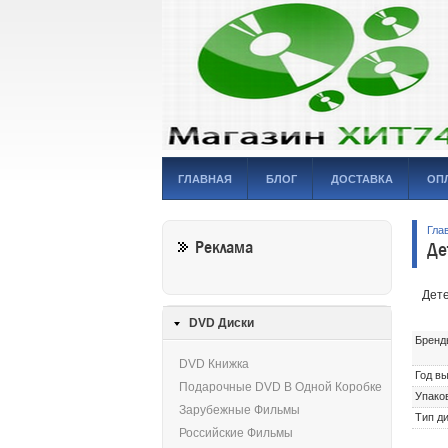
ГЛАВНАЯ
БЛОГ
ДОСТАВКА
ОП
Гла
Реклама
Де
Дете
DVD Диски
Бренд
DVD Книжка
Год в
Подарочные DVD В Одной Коробке
Упако
Зарубежные Фильмы
Тип ди
Российские Фильмы