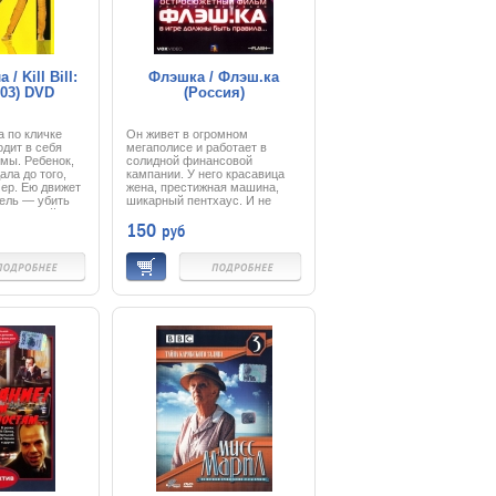
и расстреляв пару десятков
негодяев.
/ Kill Bill:
Флэшка / Флэш.ка
003) DVD
(Россия)
 по кличке
Он живет в огромном
одит в себя
мегаполисе и работает в
омы. Ребенок,
солидной финансовой
ала до того,
кампании. У него красавица
мер. Ею движет
жена, престижная машина,
ель — убить
шикарный пентхаус. И не
а, который
важно, что жена — начальник,
150
руб
чтожить.
да и работа давно не приносит
удовольствия. Он просто
привык. Он тайно строит дом
у реки в далекой деревне,
чтобы когда-нибудь отвезти
туда жену и вместе вспомнить
то время, когда в их жизни
было то, что важнее денег:
рассветы, друзья, байдарки,
парное молоко…