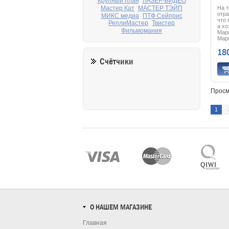
Крупный план
ЛАЗЕР-ВИДЕО
Мастер Кат
МАСТЕР ТЭЙП
На 
отра
МИКС медиа
ПТФ Сейприс
что 
РеплиМастер
Твистер
а хо
Фильмомания
Мари
Марп
увер
18
обн
убий
Счётчики
про
Просм
1
О НАШЕМ МАГАЗИНЕ
Главная