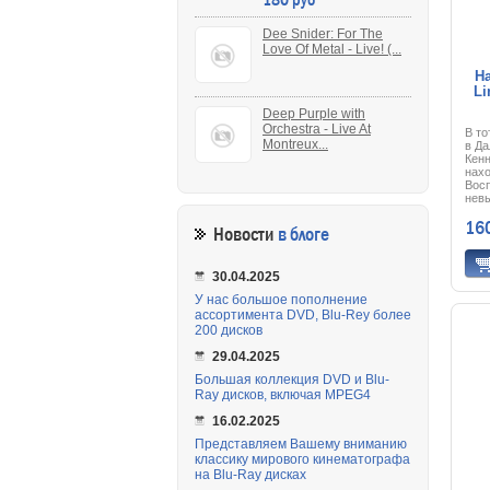
капи
цель
сек
Dee Snider: For The
вое
Love Of Metal - Live! (...
элек
«св
На
поко
Li
Грин
зада
Deep Purple with
чис
Orchestra - Live At
В то
окаж
Montreux...
в Да
«чуж
Кенн
долг
нахо
сдел
Вос
нев
мног
16
спок
Новости
в блоге
ман
убит
Фрэ
30.04.2025
прес
опас
У нас большое пополнение
реши
ассортимента DVD, Blu-Rey более
200 дисков
29.04.2025
Большая коллекция DVD и Blu-
Ray дисков, включая MPEG4
16.02.2025
Представляем Вашему вниманию
классику мирового кинематографа
на Blu-Ray дисках