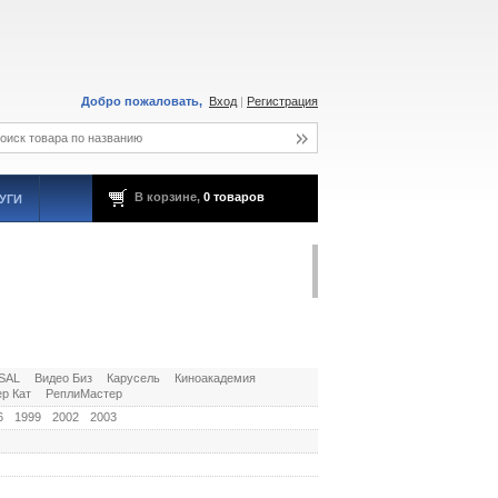
Добро пожаловать,
Вход
|
Регистрация
В корзине,
0 товаров
УГИ
SAL
Видео Биз
Карусель
Киноакадемия
р Кат
РеплиМастер
6
1999
2002
2003