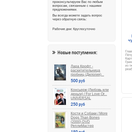
проконсультируем Вас по любым
вопросам, связанным с нашими
предложениями.
Вы всегда можете задать вопрос
через обратную связь:
Рабочие дни: Круглосуточно
ч
Новые поступления:
Гла
Пётр
Карт
Гри
из т
Лара Крофт -
реа
расхитительница
оста
гробниц (Дилогия)...
где 
500 руб
траг
уезж
дале
Консьерж (Любовь или
севе
деньги) / For Love Or...
гран
тер
UNIVERSAL
воен
250 руб
нах
лабо
экс
Кости и Собаки / More
конс
Dogs Than Bones
этот
(2000) DVD
сек
при
РеплиМастер
про
180 руб