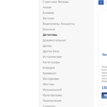
Советские Фильмы
1
Аниме
Боевики
Вестерн
Видеоклипы, Концерты
Военные
Детективы
Документальные
Драмы
Другое Кино
Зво
Исторические
Катастрофы
Тел
Комедии
посл
зага
Криминал
посл
пос
Мелодрамы
Жер
Мистика
неде
15
нем
Музыкальный
гер
журн
Мультфильмы
стр
случ
Приключения
ее с
нави
Сериалы