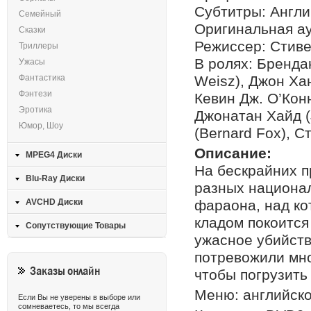
Субтитры: Англи
Семейный
Оригинальная ау
Сказки
Режиссер: Стив
Триллеры
В ролях: Бренда
Ужасы
Фантастика
Weisz), Джон Хан
Фэнтези
Кевин Дж. О’Конн
Эротика
Джонатан Хайд (J
Юмор, Шоу
(Bernard Fox), 
Описание:
MPEG4 Диски
На бескрайних п
Blu-Ray Диски
разных национа
AVCHD Диски
фараона, над ко
кладом покоится
Сопутствующие Товары
ужасное убийств
потревожили мно
Заказы онлайн
чтобы погрузить
Меню: английско
Если Вы не уверены в выборе или
сомневаетесь, то мы всегда