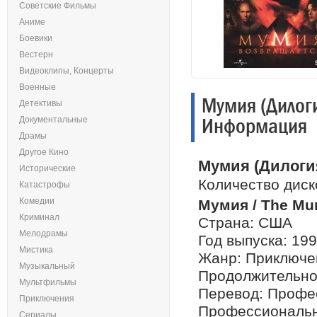
Советские Фильмы
Аниме
Боевики
Вестерн
Видеоклипы, Концерты
Военные
Мумия (Дилоги
Детективы
Информация
Документальные
Драмы
Другое Кино
Мумия (Дилогия
Исторические
Количество диск
Катастрофы
Комедии
Мумия / The M
Криминал
Страна: США
Мелодрамы
Год выпуска: 19
Мистика
Жанр: Приключен
Музыкальный
Продолжительнос
Мультфильмы
Перевод: Профе
Приключения
Профессиональн
Сериалы