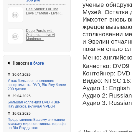
ученые обнаруж
Dee Snider: For The
Музей. Остатки 
Love Of Metal - Live! (...
Имхотеп вновь в
жрецов вызывают
Deep Purple with
столкновении ме
Orchestra - Live At
Montreux...
и Эвелин отчаян
пока не стало сл
Меню: английско
Новости
в блоге
Качество: DVD9
Контейнер: DVD-
30.04.2025
Видео: NTSC 16:
У нас большое пополнение
ассортимента DVD, Blu-Rey более
Аудио 1: English 
200 дисков
Аудио 2: Russian
29.04.2025
Аудио 3: Russian
Большая коллекция DVD и Blu-
Ray дисков, включая MPEG4
16.02.2025
Представляем Вашему вниманию
классику мирового кинематографа
на Blu-Ray дисках
Мисс Марпл 7: Указующий пер