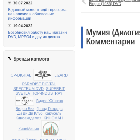
30.07.2022
Finger (1985) DVD
В данный момент идёт проверка
на наличие и обновление
информации
19.04.2022
Мумия (Дилогия
Возобновил работу наш магазин
DVD, MPEG4 и других дисков.
Комментарии
Бренды каталога
CP-DIGITAL
LIZARD
PARADISE DIGITAL
SPECTRUM DVD
SUPERBIT
SVETLA
TOP-INDUSTRAY
Видео XXI века
Видео Биз
Гранд Рекордс
Ди Ви Ди Клуб
Карусель
Киноакадемия
КИНОМАН
КиноМания