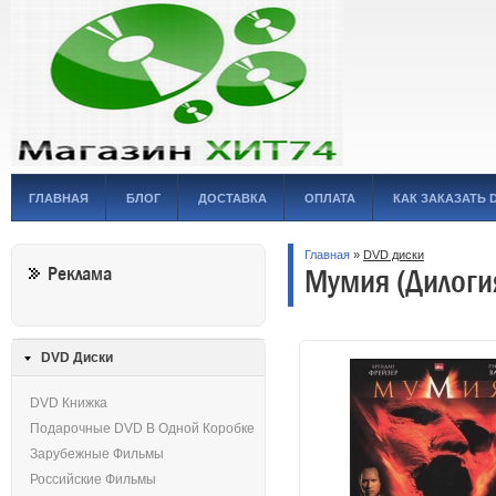
ГЛАВНАЯ
БЛОГ
ДОСТАВКА
ОПЛАТА
КАК ЗАКАЗАТЬ 
Главная
»
DVD диски
Мумия (Дилоги
Реклама
DVD Диски
DVD Книжка
Подарочные DVD В Одной Коробке
Зарубежные Фильмы
Российские Фильмы