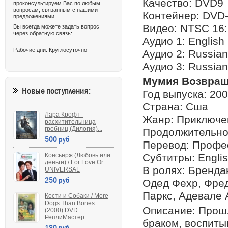
Качество: DVD9
проконсультируем Вас по любым
вопросам, связанным с нашими
Контейнер: DVD-
предложениями.
Видео: NTSC 16:
Вы всегда можете задать вопрос
через обратную связь:
Аудио 1: English 
Рабочие дни: Круглосуточно
Аудио 2: Russian
Аудио 3: Russian
Мумия Возвращ
Новые поступления:
Год выпуска: 20
Страна: Сша
Лара Крофт -
Жанр: Приключе
расхитительница
гробниц (Дилогия)...
Продолжительнос
500 руб
Перевод: Профе
Консьерж (Любовь или
Субтитры: Englis
деньги) / For Love Or...
В ролях: Бренда
UNIVERSAL
250 руб
Одед Фехр, Фред
Паркc, Адевале 
Кости и Собаки / More
Dogs Than Bones
Описание: Прошл
(2000) DVD
РеплиМастер
браком, воспиты
180 руб