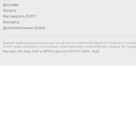
Доставка
Оплата
Как заказать DVD?
Контакты
Дополнительные услуги
Данный информационный ресурс не является публичной офертой. Наличие и стоимос
собой право изменять технические характеристики и внешний вид товаров без пред
Магазин Blu-Ray, DVD и MPEG4 дисков HIT74 © 2004 - 2026