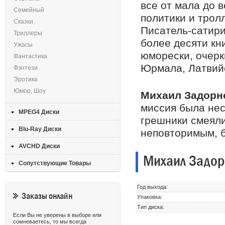
все от мала до в
Семейный
политики и тролл
Сказки
Писатель-сатири
Триллеры
более десяти кни
Ужасы
юморески, очерк
Фантастика
Юрмала, Латвий
Фэнтези
Эротика
Юмор, Шоу
Михаил Задор
миссия была нес
MPEG4 Диски
грешники смеяли
Blu-Ray Диски
неповторимым, б
AVCHD Диски
Михаил Задорн
Сопутствующие Товары
Год выхода:
Заказы онлайн
Упаковка:
Тип диска:
Если Вы не уверены в выборе или
сомневаетесь, то мы всегда