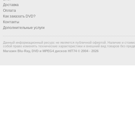
Доставка
Оплата
Как заказать DVD?
Контакты
Дополнительные услуги
Данный информационный ресурс не является публичной офертой. Наличие и стоимос
собой право изменять технические характеристики и внешний вид товаров без пред
Магазин Blu-Ray, DVD и MPEG4 дисков HIT74 © 2004 - 2026