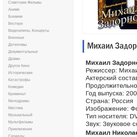
Советские Фильмы
Аниме
Боевики
Вестерн
Видеоклипы, Концерты
Военные
Михаил Задор
Детективы
Документальные
Драмы
Михаил Задорн
Другое Кино
Режиссер: Миха
Исторические
Актерский соста
Катастрофы
Продолжительнос
Комедии
Год выпуска: 200
Криминал
Страна: Россия
Мелодрамы
Изображение: Фор
Мистика
Тип носителя: D
Музыкальный
Мультфильмы
Звук: Звуковое 
Приключения
Михаил Никола
Сериалы