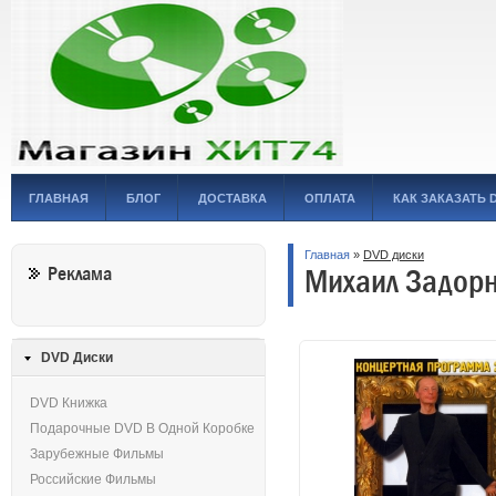
ГЛАВНАЯ
БЛОГ
ДОСТАВКА
ОПЛАТА
КАК ЗАКАЗАТЬ 
Главная
»
DVD диски
Михаил Задорн
Реклама
DVD Диски
DVD Книжка
Подарочные DVD В Одной Коробке
Зарубежные Фильмы
Российские Фильмы