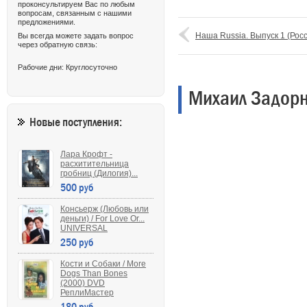
проконсультируем Вас по любым
вопросам, связанным с нашими
предложениями.
Наша Russia. Выпуск 1 (Рос
Вы всегда можете задать вопрос
через обратную связь:
Рабочие дни: Круглосуточно
Михаил Задорн
Новые поступления:
Лара Крофт -
расхитительница
гробниц (Дилогия)...
500 руб
Консьерж (Любовь или
деньги) / For Love Or...
UNIVERSAL
250 руб
Кости и Собаки / More
Dogs Than Bones
(2000) DVD
РеплиМастер
180 руб