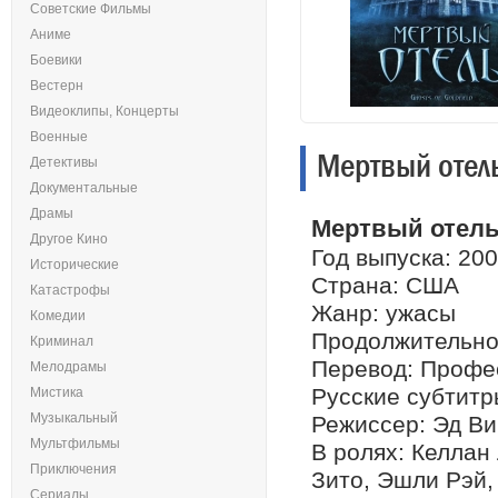
Советские Фильмы
Аниме
Боевики
Вестерн
Видеоклипы, Концерты
Военные
Мертвый отель
Детективы
Документальные
Драмы
Мертвый отель /
Другое Кино
Год выпуска: 20
Исторические
Страна: США
Катастрофы
Жанр: ужасы
Комедии
Продолжительнос
Криминал
Перевод: Профес
Мелодрамы
Русские субтитр
Мистика
Музыкальный
Режиссер: Эд Ви
Мультфильмы
В ролях: Келлан
Приключения
Зито, Эшли Рэй,
Сериалы