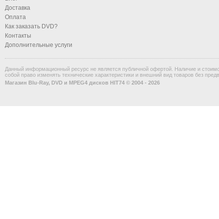
Доставка
Оплата
Как заказать DVD?
Контакты
Дополнительные услуги
Данный информационный ресурс не является публичной офертой. Наличие и стоимос
собой право изменять технические характеристики и внешний вид товаров без пред
Магазин Blu-Ray, DVD и MPEG4 дисков HIT74 © 2004 - 2026