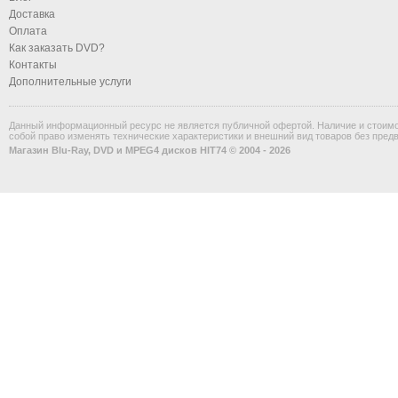
Доставка
Оплата
Как заказать DVD?
Контакты
Дополнительные услуги
Данный информационный ресурс не является публичной офертой. Наличие и стоимос
собой право изменять технические характеристики и внешний вид товаров без пред
Магазин Blu-Ray, DVD и MPEG4 дисков HIT74 © 2004 - 2026