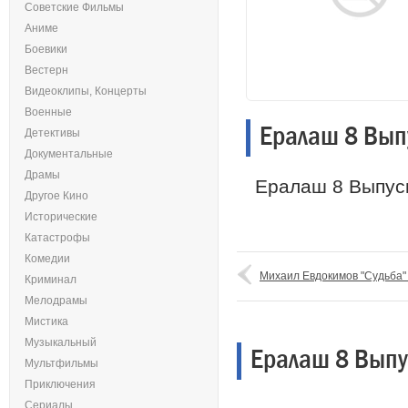
Советские Фильмы
Аниме
Боевики
Вестерн
Видеоклипы, Концерты
Военные
Ералаш 8 Вып
Детективы
Документальные
Драмы
Ералаш 8 Выпуск
Другое Кино
Исторические
Катастрофы
Комедии
Михаил Евдокимов "Судьба"
Криминал
Мелодрамы
Мистика
Музыкальный
Ералаш 8 Выпу
Мультфильмы
Приключения
Сериалы