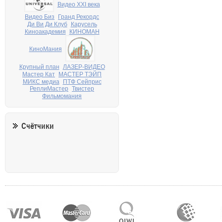
Видео XXI века
Видео Биз
Гранд Рекордс
Ди Ви Ди Клуб
Карусель
Киноакадемия
КИНОМАН
КиноМания
Крупный план
ЛАЗЕР-ВИДЕО
Мастер Кат
МАСТЕР ТЭЙП
МИКС медиа
ПТФ Сейприс
РеплиМастер
Твистер
Фильмомания
Счётчики